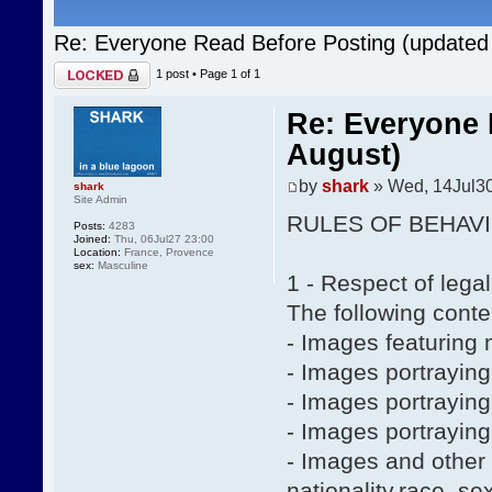
Re: Everyone Read Before Posting (updated
Topic locked
1 post • Page
1
of
1
Re: Everyone 
August)
by
shark
» Wed, 14Jul30
shark
Site Admin
RULES OF BEHAVI
Posts:
4283
Joined:
Thu, 06Jul27 23:00
Location:
France, Provence
sex:
Masculine
1 - Respect of legal
The following conten
- Images featuring
- Images portraying 
- Images portrayin
- Images portraying
- Images and other 
nationality,race, se