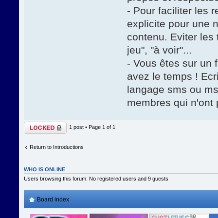
- Pour faciliter les
explicite pour une 
contenu. Eviter les
jeu", "à voir"...
- Vous êtes sur un
avez le temps ! Ecr
langage sms ou msn
membres qui n'ont 
Topic locked
1 post • Page
1
of
1
Return to Introductions
WHO IS ONLINE
Users browsing this forum: No registered users and 9 guests
Board index